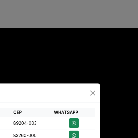
rença
CEP
WHATSAPP
89204-003
83260-000