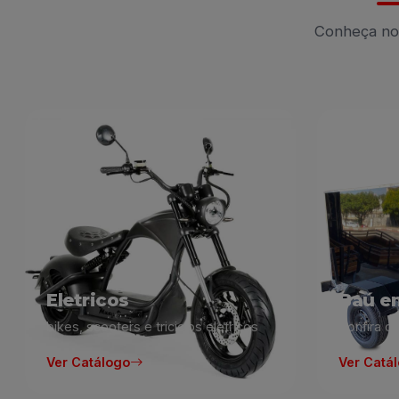
Conheça nos
Eletricos
Baú e
bikes, scooters e triciclos eletricos
Confira o
Ver Catálogo
Ver Catá