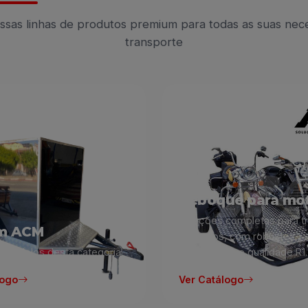
sas linhas de produtos premium para todas as suas nec
transporte
Reboque para mo
Soluções completas para t
m ACM
de motos, com robustez,
s modelos desta categoria.
estabilidade e qualidade R1.
logo
Ver Catálogo