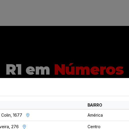
R1 em
Números
a trajetória de sucesso em números que fazem a dife
BAIRRO
 Colin, 1677
América
iveira, 276
Centro