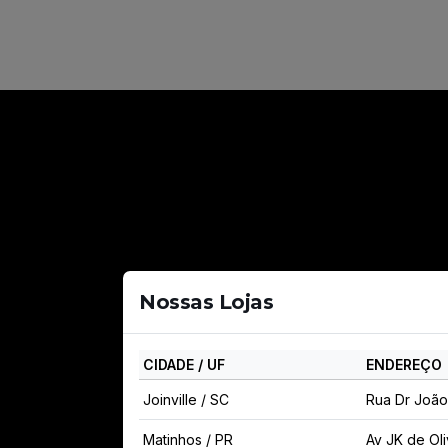
Noss
Nossas Lojas
CIDADE / UF
ENDEREÇO
Joinville / SC
Rua Dr João
Matinhos / PR
Av JK de Ol