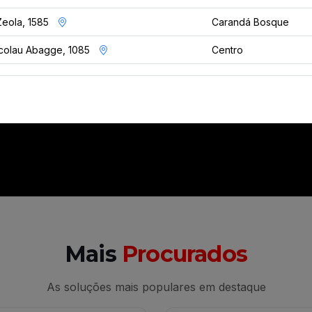
10+
25+
Zeola, 1585
Carandá Bosque
colau Abagge, 1085
Centro
cas Representadas
Estados Atendid
Mais
Procurados
As soluções mais populares em destaque