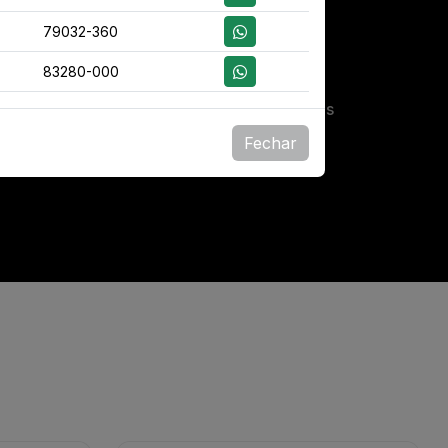
3+
79032-360
83280-000
os
Países Atendidos
Fechar