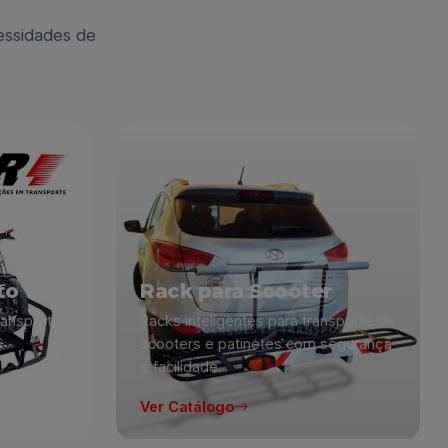
essidades de
to
Rack para Scooter
ransporte
Racks inteligentes para transporte de
scooters e patinetes com segurança
e facilidade.
Ver Catálogo